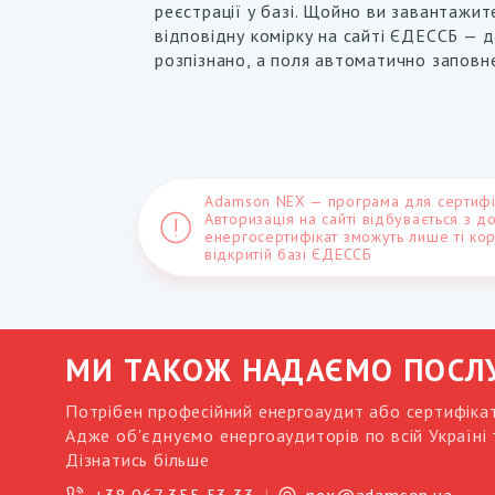
реєстрації у базі. Щойно ви завантажит
відповідну комірку на сайті ЄДЕССБ — д
розпізнано, а поля автоматично заповн
Adamson NEX — програма для сертифі
Авторизація на сайті відбувається з 
енергосертифікат зможуть лише ті кори
відкритій базі ЄДЕССБ
МИ ТАКОЖ НАДАЄМО ПОСЛУ
Потрібен професійний енергоаудит або сертифік
Адже об'єднуємо енергоаудиторів по всій Україні 
Дізнатись більше