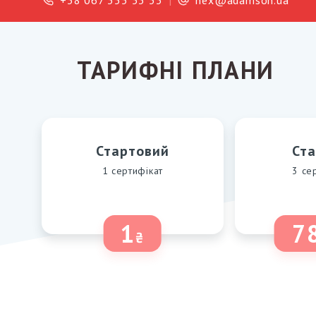
+38 067 355 53 33
|
nex@adamson.ua
ТАРИФНІ ПЛАНИ
Стартовий
Ст
1 сертифікат
3 се
1
7
₴