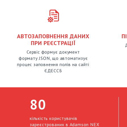
АВТОЗАПОВНЕННЯ ДАНИХ
П
ПРИ РЕЄСТРАЦІЇ
Сервіс формує документ
формату JSON, що автоматизує
процес заповнення полів на сайті
ЄДЕССБ
80
кількість користувачів
зареєстрованих в Adamson NEX